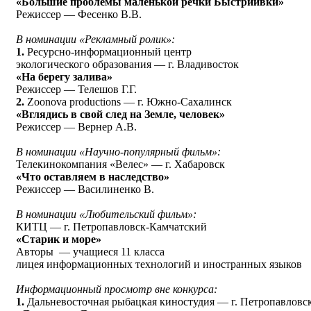
«Большие проблемы маленькой речки Быстриивки»
Режиссер — Фесенко В.В.
В номинации «Рекламный ролик»:
1.
Ресурсно-информационный центр
экологического образования — г. Владивосток
«На берегу залива»
Режиссер — Телешов Г.Г.
2.
Zoonova productions — г. Южно-Сахалинск
«Вглядись в свой след на Земле, человек»
Режиссер — Вернер А.В.
В номинации «Научно-популярный фильм»:
Телекинокомпания «Велес» — г. Хабаровск
«Что оставляем в наследство»
Режиссер — Василиненко В.
В номинации «Любительский фильм»:
КИТЦ — г. Петропавловск-Камчатский
«Старик и море»
Авторы — учащиеся 11 класса
лицея информационных технологий и иностранных языков
Информационный просмотр вне конкурса:
1.
Дальневосточная рыбацкая киностудия — г. Петропавловс