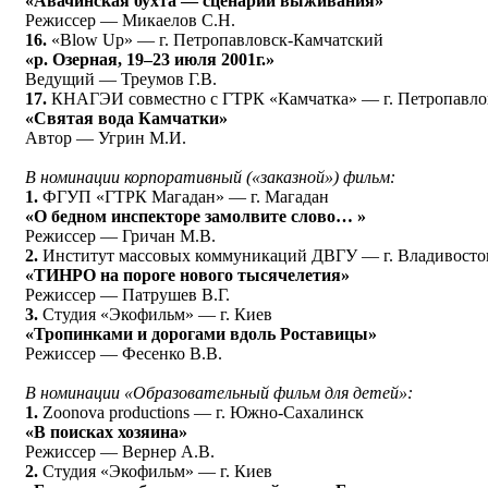
«Авачинская бухта — сценарий выживания»
Режиссер — Микаелов С.Н.
16.
«Blow Up» — г. Петропавловск-Камчатский
«р. Озерная, 19–23 июля 2001г.»
Ведущий — Треумов Г.В.
17.
КНАГЭИ совместно с ГТРК «Камчатка» — г. Петропавло
«Святая вода Камчатки»
Автор — Угрин М.И.
В номинации корпоративный («заказной») фильм:
1.
ФГУП «ГТРК Магадан» — г. Магадан
«О бедном инспекторе замолвите слово… »
Режиссер — Гричан М.В.
2.
Институт массовых коммуникаций ДВГУ — г. Владивосто
«ТИНРО на пороге нового тысячелетия»
Режиссер — Патрушев В.Г.
3.
Студия «Экофильм» — г. Киев
«Тропинками и дорогами вдоль Роставицы»
Режиссер — Фесенко В.В.
В номинации «Образовательный фильм для детей»:
1.
Zoonova productions — г. Южно-Сахалинск
«В поисках хозяина»
Режиссер — Вернер А.В.
2.
Студия «Экофильм» — г. Киев