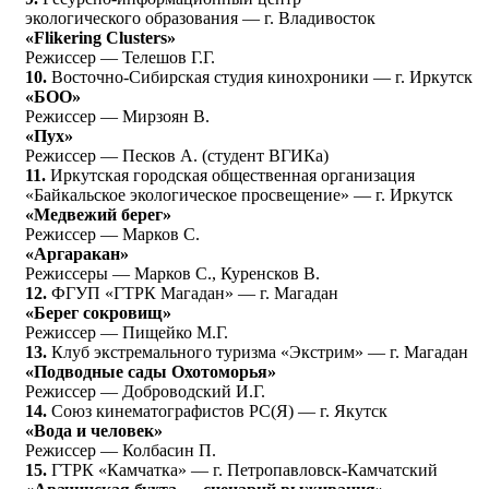
экологического образования — г. Владивосток
«Flikering Clusters»
Режиссер — Телешов Г.Г.
10.
Восточно-Сибирская студия кинохроники — г. Иркутск
«БОО»
Режиссер — Мирзоян В.
«Пух»
Режиссер — Песков А. (студент ВГИКа)
11.
Иркутская городская общественная организация
«Байкальское экологическое просвещение» — г. Иркутск
«Медвежий берег»
Режиссер — Марков С.
«Аргаракан»
Режиссеры — Марков С., Куренсков В.
12.
ФГУП «ГТРК Магадан» — г. Магадан
«Берег сокровищ»
Режиссер — Пищейко М.Г.
13.
Клуб экстремального туризма «Экстрим» — г. Магадан
«Подводные сады Охотоморья»
Режиссер — Доброводский И.Г.
14.
Союз кинематографистов РС(Я) — г. Якутск
«Вода и человек»
Режиссер — Колбасин П.
15.
ГТРК «Камчатка» — г. Петропавловск-Камчатский