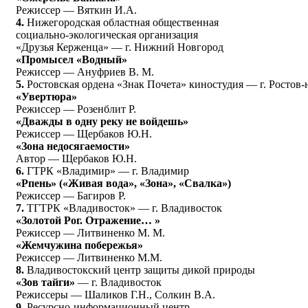
Режиссер — Вяткин И.А.
4.
Нижегородская областная общественная
социально-экологическая организация
«Друзья Керженца» — г. Нижний Новгород
«Промысел «Водный»
Режиссер — Ануфриев В. М.
5.
Ростовская ордена «Знак Почета» киностудия — г. Ростов-
«Увертюра»
Режиссер — Розенблит Р.
«Дважды в одну реку не войдешь»
Режиссер — Щербаков Ю.Н.
«Зона недосягаемости»
Автор — Щербаков Ю.Н.
6.
ГТРК «Владимир» — г. Владимир
«Рпень» («Живая вода», «Зона», «Свалка»)
Режиссер — Багиров Р.
7.
ТГТРК «Владивосток» — г. Владивосток
«Золотой Рог. Отражение… »
Режиссер — Литвиненко М. М.
«Жемчужина побережья»
Режиссер — Литвиненко М.М.
8.
Владивостокский центр защиты дикой природы
«Зов тайги»
— г. Владивосток
Режиссеры — Шаликов Г.Н., Солкин В.А.
9.
Ресурсно-информационный центр