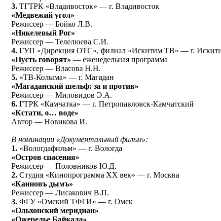
3.
ТГТРК «Владивосток» — г. Владивосток
«Медвежий угол»
Режиссер — Бойко Л.В.
«Никелевый Рог»
Режиссер — Телелюева С.И.
4.
ГУП «Дирекция ОТС», филиал «Искитим ТВ» — г. Искит
«Пусть говорят»
— еженедельная программа
Режиссер — Власова Н.Н.
5.
«ТВ-Колыма» — г. Магадан
«Магаданский шельф: за и против»
Режиссер — Миловидов Э.А.
6.
ГТРК «Камчатка» — г. Петропавловск-Камчатский
«Кстати, о… воде»
Автор — Новикова И.
В номинации «Документальный фильм»:
1.
«Вологдафильм» — г. Вологда
«Остров спасения»
Режиссер — Половников Ю.Д.
2.
Студия «Кинопрограмма ХХ век» — г. Москва
«Каиновъ дымъ»
Режиссер — Лисакович В.П.
3.
ФГУ «Омский ТФГИ» — г. Омск
«Ольхонский меридиан»
«Ожерелье Байкала»