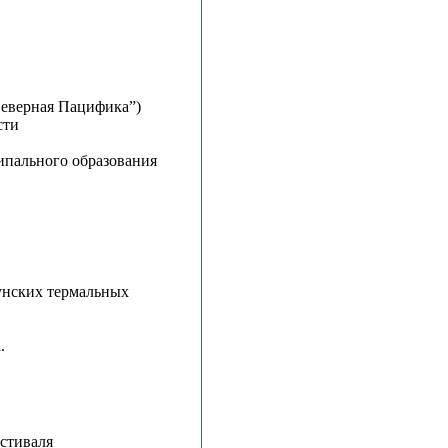
еверная Пацифика”)
сти
пального образования
унских термальных
.
стиваля