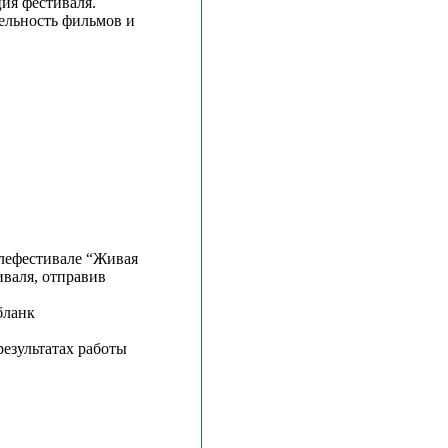
ия фестиваля.
ельность фильмов и
лефестивале “Живая
валя, отправив
бланк
результатах работы