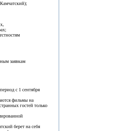
-Камчатский);
х,
ах;
рестностям
ьным заявкам
ериод с 1 сентября
аются фильмы на
транных гостей только
мированной
тский берет на себя