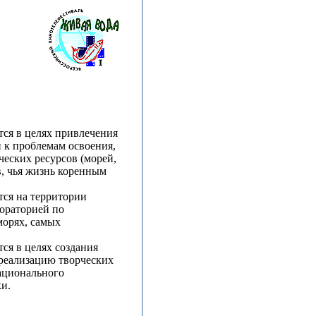
ся в целях привлечения
 к проблемам освоения,
еских ресурсов (морей,
в, чья жизнь коренным
ся на территории
ораторией по
морях, самых
ся в целях создания
реализацию творческих
ационального
и.