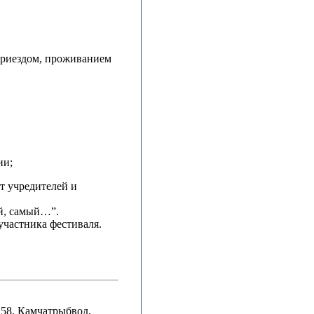
 приездом, проживанием
ии;
т учредителей и
й, самый…”.
частника фестиваля.
 58, Камчатрыбвод,