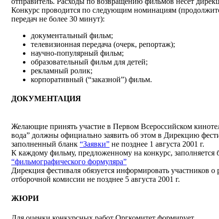
отправитель. Расходы по возвращению фильмов несет дирекц
Конкурс проводится по следующим номинациям (продолжит
передач не более 30 минут):
документальный фильм;
телевизионная передача (очерк, репортаж);
научно-популярный фильм;
образовательный фильм для детей;
рекламный ролик;
корпоративный (“заказной”) фильм.
ДОКУМЕНТАЦИЯ
Желающие принять участие в Первом Всероссийском киноте
вода” должны официально заявить об этом в Дирекцию фести
заполненный бланк
“Заявки”
не позднее 1 августа 2001 г.
К каждому фильму, предложенному на конкурс, заполняется 
“фильмографического формуляра”
Дирекция фестиваля обязуется информировать участников о 
отборочной комиссии не позднее 5 августа 2001 г.
ЖЮРИ
Для оценки конкурсных работ Оргкомитет формирует