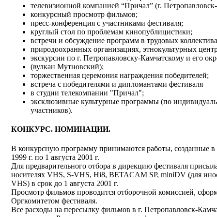
телевизионной компанией “Причал” (г. Петропавловск
конкурсный просмотр фильмов;
пресс-конференция с участниками фестиваля;
круглый стол по проблемам кинопублицистики;
встречи и обсуждение программ в трудовых коллектива
природоохранных организациях, этнокультурных центр
экскурсии по г. Петропавловску-Камчатскому и его ок
(вулкан Мутновский);
торжественная церемония награждения победителей;
встреча с победителями и дипломантами фестиваля
в студии телекомпании "Причал";
эксклюзивные культурные программы (по индивидуал
участников).
КОНКУРС. НОМИНАЦИИ.
В конкурсную программу принимаются работы, созданные в п
1999 г. по 1 августа 2001 г.
Для предварительного отбора в дирекцию фестиваля присыл
носителях VHS, S-VHS, Hi8, BETACAM SP, miniDV (для инос
VHS) в срок до 1 августа 2001 г.
Просмотр фильмов проводится отборочной комиссией, сфор
Оргкомитетом фестиваля.
Все расходы на пересылку фильмов в г. Петропавловск-Камча