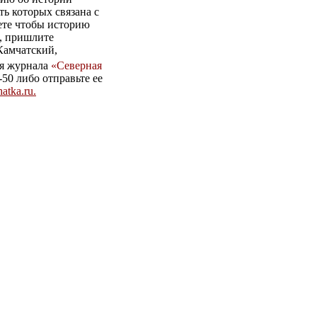
ь которых связана с
те чтобы историю
, пришлите
Камчатский,
ия журнала
«Северная
1-50 либо отправьте ее
atka.ru.