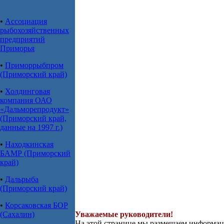
•
Ассоциация
рыбохозяйственных
предприятий
Приморья
•
Приморрыбпром
(Приморский край)
•
Холдинговая
компания ОАО
«Дальморепродукт»
(Приморский край,
данные на 1997 г.)
•
Находкинская
БАМР (Приморский
край)
•
Дальрыба
(Приморский край)
•
Корсаковская БОР
(Сахалин)
Уважаемые руководители!
На этой странице мы размещаем информа