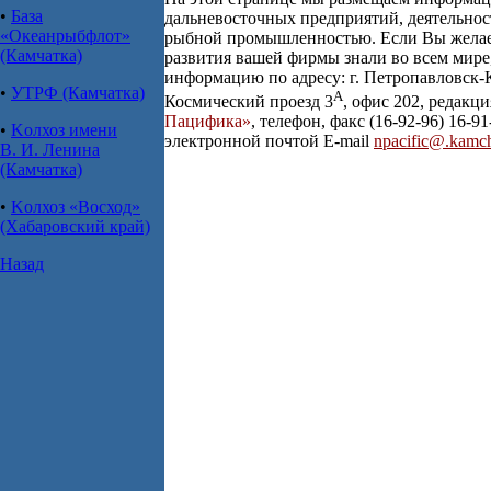
•
База
дальневосточных предприятий, деятельност
«Океанрыбфлот»
рыбной промышленностью. Если Вы желае
(Камчатка)
развития вашей фирмы знали во всем мире
информацию по адресу: г. Петропавловск-
•
УТРФ (Камчатка)
А
Космический проезд 3
, офис 202, редакц
Пацифика»
, телефон, факс (16-92-96) 16-9
•
Kолхоз имени
электронной почтой E-mail
npacific@.kamch
В. И. Ленина
(Камчатка)
•
Kолхоз «Восход»
(Хабаровский край)
Назад