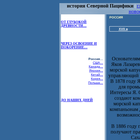
история Северной Пацифики
|
г
ново
РОССИЯ
ОТ ГЛУБОКОЙ
ДРЕВНОСТИ…
XVII в
ЧЕРЕЗ ОСВОЕНИЕ И
ПОКОРЕНИЕ…
Основателям
Россия…
США…
Яков Лазаре
Канада…
морской капу
Япония…
Китай…
управляющий п
Корея…
В 1878 году 
Польша…
для промы
Интересы Я. С
создают ко
ДО НАШИХ ДНЕЙ
морской кап
компаньонам 
возможнос
В 1886 году
получают пра
Сах