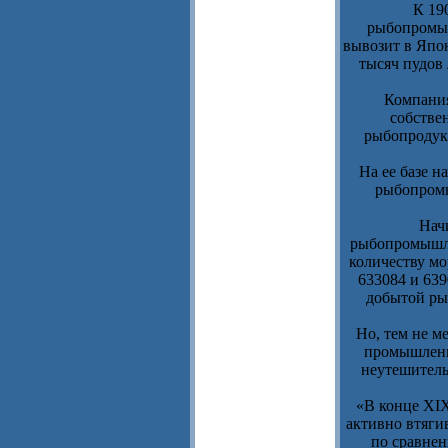
К 19
рыбопромыш
вывозит в Япон
тысяч пудов 
Компания
собстве
рыбопродук
На ее базе 
рыбопромы
Нач
рыбопромышлен
количеству мо
633084 и 639
добытой рыб
Но, тем не м
промышленн
неутешитель
«В конце XI
активно втяги
по сравне