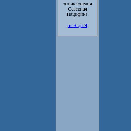
энциклопедия
Северная
Пацифика:
от А до Я