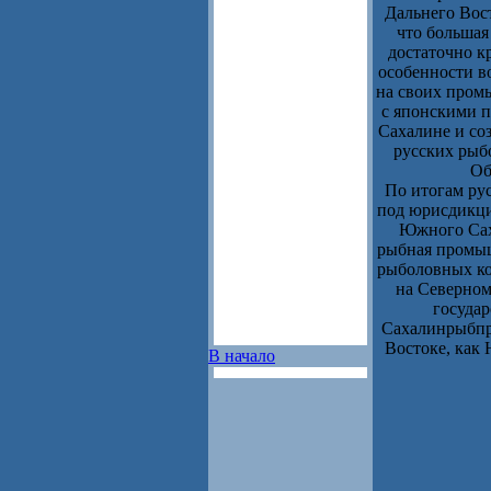
Дальнего Вост
что большая
достаточно к
особенности в
на своих пром
с японскими 
Сахалине и со
русских рыб
Об
По итогам ру
под юрисдикци
Южного Сах
рыбная промыш
рыболовных ко
на Северном
госуда
Сахалинрыбпро
Востоке, как 
В начало