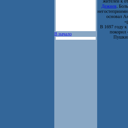
жителей к о
Дежнев
. Бол
негостеприимн
основал Ан
«
В 1697 году к
покорил 
В начало
Пушкин