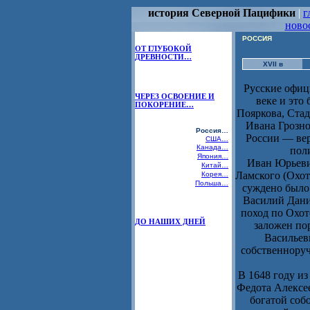
история Северной Пацифики
|
г
ново
РОССИЯ
ОТ ГЛУБОКОЙ
ДРЕВНОСТИ…
XVII в
Русские офиц
ЧЕРЕЗ ОСВОЕНИЕ И
веке и это
ПОКОРЕНИЕ…
Пояркова, Ста
Ивана Грозно
Россия…
России — вер
США…
Канада…
пол
Япония…
Иван Юрьев
Китай…
Ламского (Охот
Корея…
Польша…
суждено было 
Василий Дан
поход по Охот
ДО НАШИХ ДНЕЙ
заложен по
Василье
собственноруч
В 1648 году из
Федота Алексее
богатой соб