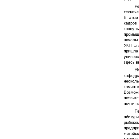
Р
техниче
В этом
кадров
консул
промыш
началь
УКП ст
пришла 
универс
здесь в
УК
кафедр
нескол
камчат
Возможн
появит
почти п
П
абитури
рыбоко
предпр
житейс