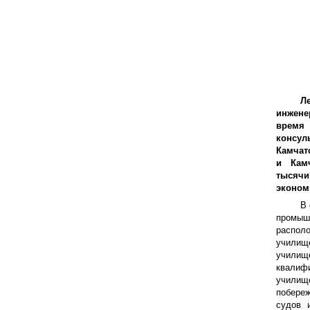
Л
инжене
время
консу
Камчат
и Камч
тысяч
эконом
В 
промыш
распол
училищ
учили
квалиф
училищ
побере
судов 