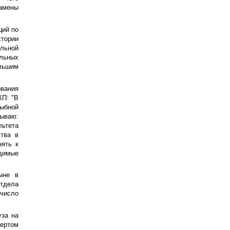
амены
ций по
стории
ельной
ольных
льшим
вания
КП: "В
ыбной
ываю:
ьтета
ства в
нять к
димые
ыне в
отдела
число
уза на
вертом