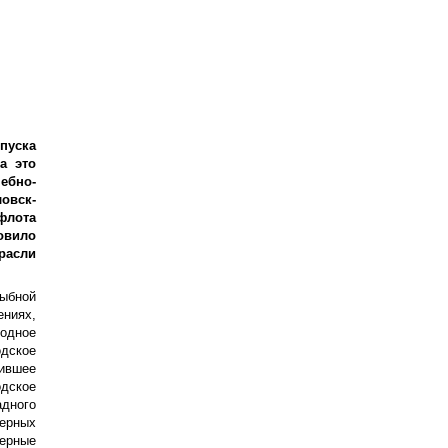
пуска
а это
бно-
овск-
флота
овило
расли
рыбной
ниях,
одное
дское
вшее
дское
дного
ерных
ерные