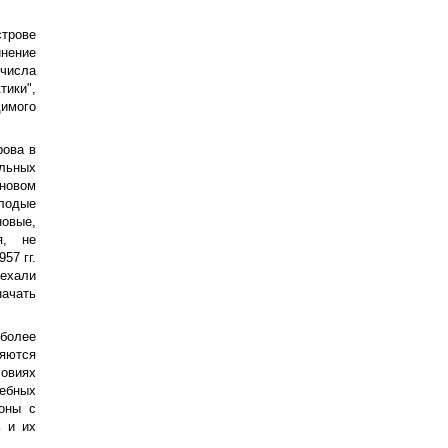
трове
нение
 числа
ики",
имого
рова в
альных
новом
лодые
овые,
я, не
57 гг.
уехали
начать
более
ляются
овиях
ебных
оны с
 и их