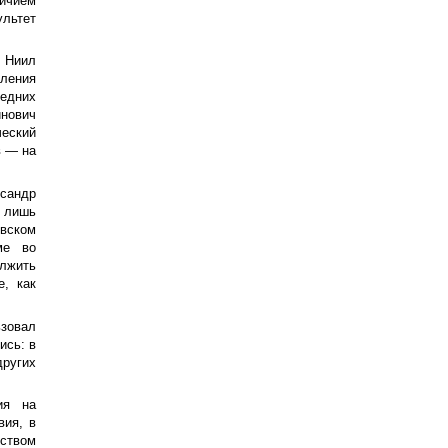
ичием
ультет
 Ниил
вления
едних
нович
ческий
в — на
сандр
о лишь
вском
ме во
лжить
е, как
ьзовал
ись: в
других
ия на
вия, в
ством