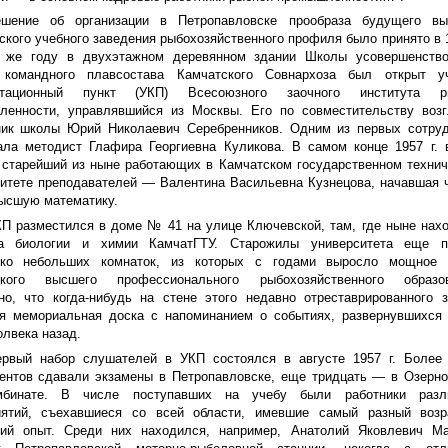
ешение об организации в Петропавловске прообраза будущего вы
ского учебного заведения рыбохозяйственного профиля было принято в 1
 же году в двухэтажном деревянном здании Школы усовершенство
 командного плавсостава Камчатского Совнархоза был открыт уч
ьтационный пункт (УКП) Всесоюзного заочного института р
ленности, управлявшийся из Москвы. Его по совместительству возг
ник школы Юрий Николаевич Серебренников. Одним из первых сотруд
ала методист Глафира Георгиевна Куликова. В самом конце 1957 г.
старейший из ныне работающих в Камчатском государственном техни
итете преподавателей — Валентина Васильевна Кузнецова, начавшая 
ысшую математику.
П разместился в доме № 41 на улице Ключевской, там, где ныне нах
а биологии и химии КамчатГТУ. Старожилы университета еще п
ько небольших комнаток, из которых с годами выросло мощное 
ского высшего профессионального рыбохозяйственного образов
о, что когда-нибудь на стене этого недавно отреставрированного 
ся мемориальная доска с напоминанием о событиях, развернувшихся
олвека назад.
ервый набор слушателей в УКП состоялся в августе 1957 г. Более 
ентов сдавали экзамены в Петропавловске, еще тридцать — в Озерн
мбинате. В числе поступавших на учебу были работники разл
иятий, съехавшиеся со всей области, имевшие самый разный возр
кий опыт. Среди них находился, например, Анатолий Яковлевич Ма