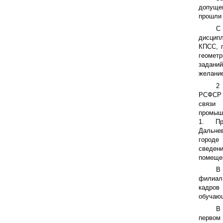
допуще
прошли 
С 
дисципл
КПСС, п
геометр
задани
желание
2
РСФСР р
связи
промыш
1. Пре
Дальне
городе 
сведен
помещен
В
филиал 
кадров
обучающ
В 
первом 