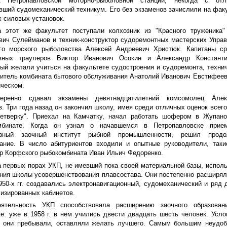
к Петропавловской моторно-рыболовной станции, некогда с отл
вший судомеханический техникум. Его без экзаменов зачислили на фак
 силовых установок.
а этот же факультет поступали колхозник из "Красного труженика"
ич Сулейманов и техник-конструктор судоремонтных мастерских Упра
ого морского рыболовства Алексей Андреевич Христюк. Капитаны ср
вных траулеров Виктор Иванович Осокин и Александр Константи
й желали учиться на факультете судостроения и судоремонта, техни
итель комбината бытового обслуживания Анатолий Иванович Евстифее
ческом.
веренно сдавал экзамены девятнадцатилетний комсомолец Алек
. Три года назад он закончил школу, имея среди отличных оценок всег
четверку". Приехал на Камчатку, начал работать шофером в Жупано
мбинате. Когда он узнал о начавшемся в Петропавловске прие
зный заочный институт рыбной промышленности, решил продо
ание. В число абитуриентов входили и опытные руководители, таки
р Корфского рыбокомбината Иван Ильич Федоренко.
 первых порах УКП, не имевший пока своей материальной базы, испол
ия школы усовершенствования плавсостава. Они постепенно расширял
950-х гг. создавались электронавигационный, судомеханический и ряд 
изированных кабинетов.
еятельность УКП способствовала расширению заочного образован
е: уже в 1958 г. в нем учились двести двадцать шесть человек. Усло
х они пребывали, оставляли желать лучшего. Самым большим неудоб