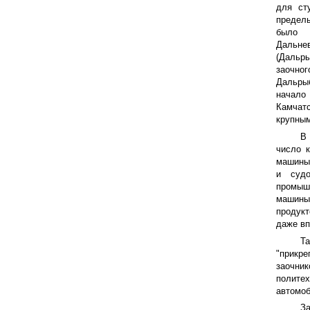
для ст
пределы
было 
Дальне
(Дальры
заочног
Дальры
начало
Камчат
крупным
В 
число 
машины 
и судо
промыш
машины 
продукт
даже вп
Та
"прикр
заочн
полите
автомоб
З