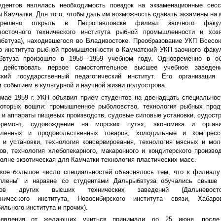
удентов являлась необходимость поездок на экзаменационные сесс
 Камчатки. Для того, чтобы дать им возможность сдавать экзамены на 
решено открыть в Петропавловске филиал заочного факул
восточного технического института рыбной промышленности и хозя
бвтуза), находившегося во Владивостоке. Преобразование УКП Всесо
о института рыбной промышленности в Камчатский УКП заочного факу
бвтуза произошло в 1958—1959 учебном году. Одновременно в об
 действовать первое самостоятельное высшее учебное заведе
ский государственный педагогический институт. Его организация 
 событием в культурной и научной жизни полуострова.
мае 1959 г. УКП объявил прием студентов на двенадцать специальнос
которых вошли: промышленное рыболовство, технология рыбных прод
и аппараты пищевых производств, судовые силовые установки, судост
ремонт, судовождение на морских путях, экономика и органи
ленных и продовольственных товаров, холодильные и компресс
и установки, технология консервирования, технология мясных и мо
ов, технология хлебопекарного, макаронного и кондитерского произво
олне экзотическая для Камчатки технология пластических масс.
кое большое число специальностей объяснялось тем, что к филиал
еплены" и наравне со студентами Дальрыбвтуза обучались свыше 
иков других высших технических заведений (Дальневосто
хнического института, Новосибирского института связи, Хабаров
ильного института и прочих).
аявления от желающих учиться принимали до 25 июня, после