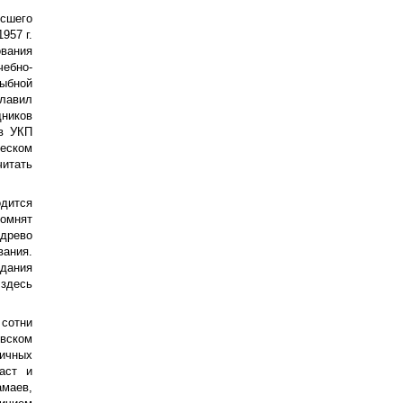
сшего
957 г.
вания
ебно-
ыбной
лавил
ников
 в УКП
ческом
читать
одится
омнят
древо
ания.
здания
 здесь
сотни
овском
ичных
аст и
маев,