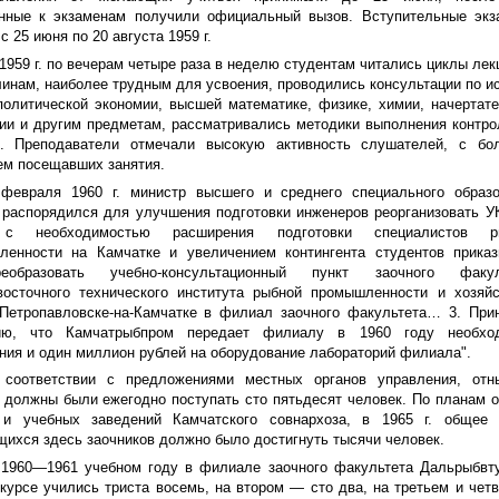
нные к экзаменам получили официальный вызов. Вступительные экз
с 25 июня по 20 августа 1959 г.
1959 г. по вечерам четыре раза в неделю студентам читались циклы лек
инам, наиболее трудным для усвоения, проводились консультации по и
олитической экономии, высшей математике, физике, химии, начертат
ии и другим предметам, рассматривались методики выполнения контр
й. Преподаватели отмечали высокую активность слушателей, с бо
м посещавших занятия.
 февраля 1960 г. министр высшего и среднего специального образо
аспорядился для улучшения подготовки инженеров реорганизовать У
 с необходимостью расширения подготовки специалистов р
ленности на Камчатке и увеличением контингента студентов приказ
образовать учебно-консультационный пункт заочного факул
восточного технического института рыбной промышленности и хозяй
Петропавловске-на-Камчатке в филиал заочного факультета… 3. При
ию, что Камчатрыбпром передает филиалу в 1960 году необхо
ия и один миллион рублей на оборудование лабораторий филиала".
 соответствии с предложениями местных органов управления, отн
должны были ежегодно поступать сто пятьдесят человек. По планам 
 и учебных заведений Камчатского совнархоза, в 1965 г. общее 
ихся здесь заочников должно было достигнуть тысячи человек.
1960—1961 учебном году в филиале заочного факультета Дальрыбвт
курсе учились триста восемь, на втором — сто два, на третьем и чет