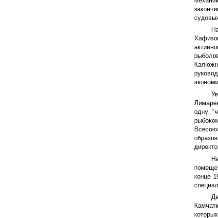
механи
закончи
судовых
Н
Хафизов
активн
рыболо
Калюжны
руковод
экономи
У
Лимарев
одну "
рыбоко
Всесою
образов
директо
На
помещен
конце 1
специал
Д
Камчатк
которы