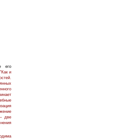
е его
"Как и
стей.
оянных
енного
минает
чебные
изация
жение
— две
нения
одима