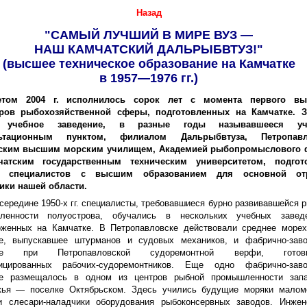
Назад
"САМЫЙ ЛУЧШИЙ В МИРЕ ВУЗ —
НАШ КАМЧАТСКИЙ ДАЛЬРЫБВТУЗ!"
(высшее техническое образование на Камчатке
в 1957—1976 гг.)
етом 2004 г. исполнилось сорок лет с момента первого вы
ров рыбохозяйственной сферы, подготовленных на Камчатке. З
 учебное заведение, в разные годы называвшееся уче
льтационным пунктом, филиалом Дальрыбвтуза, Петропавл
ским высшим морским училищем, Академией рыбопромыслового 
атским государственным техническим университетом, подгот
и специалистов с высшим образованием для основной от
ики нашей области.
середине 1950-х гг. специалисты, требовавшиеся бурно развивавшейся 
ленности полуострова, обучались в нескольких учебных заведе
оженных на Камчатке. В Петропавловске действовали среднее морех
е, выпускавшее штурманов и судовых механиков, и фабрично-заво
ще при Петропавловской судоремонтной верфи, готови
ицированных рабочих-судоремонтников. Еще одно фабрично-заво
е размещалось в одном из центров рыбной промышленности запа
жья — поселке Октябрьском. Здесь учились будущие моряки малом
и слесари-наладчики оборудования рыбоконсервных заводов. Инжен