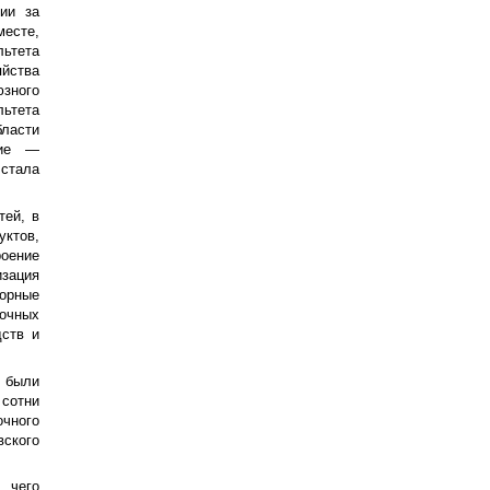
ии за
месте,
ьтета
йства
юзного
льтета
ласти
ние —
стала
тей, в
уктов,
роение
зация
орные
лочных
дств и
у были
сотни
чного
ского
 чего