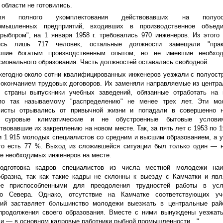
 области не готовились.
ля полного укомплектования действовавших на полуос
омышленных предприятий, входивших в производственное объеди
рыбпром", на 1 января 1958 г. требовались 970 инженеров. Из этого
ись лишь 717 человек, остальные должности замещали "практ
вшие богатым производственным опытом, но не имевшие необход
ионального образования. Часть должностей оставалась свободной.
егодно около сотни квалифицированных инженеров уезжали с полуост
 окончанием трудовых договоров. Их заменяли направляемые из центр
в страны выпускники учебных заведений, обязанные отработать на 
по так называемому "распределению" не менее трех лет. Эти мо
листы отрывались от привычной жизни и попадали в совершенно н
 суровые климатические и не обустроенные бытовые услови
твовавшие их закреплению на новом месте. Так, за пять лет с 1953 по 19
 1 915 молодых специалистов со средним и высшим образованием, а 
 то есть 77 %. Выход из сложившейся ситуации был только один — 
е необходимых инженеров на месте.
Подготовка кадров специалистов из числа местной молодежи наи
бразна, так как такие кадры не склонны к выезду с Камчатки и яв
ее приспособленными для преодоления трудностей работы в усл
го Севера. Однако, отсутствие на Камчатке соответствующих уч
ний заставляет большинство молодежи выезжать в центральные рай
продолжения своего образования. Вместе с ними вынуждены уезжать
и — в основном кадровые работники рыбной промышленности…".