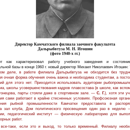
Директор Камчатского филиала заочного факультета
Дальрыбвтуза М. Н. Игошин
(фото 1940-х гг.)
от как характеризовал работу учебного заведения и состояни
льной базы в конце 1960 г. новый директор Михаил Николаевич Игошин:
ком деле, в работе филиала Дальрыбвтуза не обходится без трудно
я очная форма обучения очень важна и необходима студентам, а пост
ий для этого нет. Приходится использовать аудитории рыбопромышл
ма, школы усовершенствования кадров плавсостава (в школе, как вспо
узнецова, парты стояли даже в спортивном зале. —
С. Г.
), хотя эти у
ия сами работают в крайне стесненных условиях. Профсоюзная орган
ения рыбной промышленности Камчатки предоставила в распоря
а зал клуба, Дом политического просвещения один раз в неделю 
рии, педагогический институт — физическую лабораторию для выпол
орных работ.
 все-таки, если это и выход, то только временный. Филиалу необх