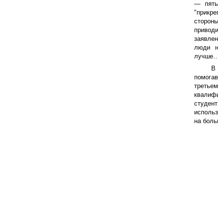
— пять
"прикре
сторон
привод
заявлен
люди н
лучше…
В 
помога
третьем
квалифи
студен
использ
на боль