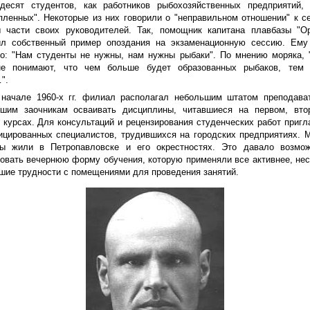
десят студентов, как работников рыбохозяйственных предприятий, 
пленных". Некоторые из них говорили о "неправильном отношении" к с
ы части своих руководителей. Так, помощник капитана плавбазы "О
ил собственный пример опоздания на экзаменационную сессию. Ему
о: "Нам студенты не нужны, нам нужны рыбаки". По мнению моряка, 
е понимают, что чем больше будет образованных рыбаков, тем 
".
начале 1960-х гг. филиал располагал небольшим штатом преподава
вшим заочникам осваивать дисциплины, читавшиеся на первом, вто
 курсах. Для консультаций и рецензирования студенческих работ приг
цированных специалистов, трудившихся на городских предприятиях. 
ты жили в Петропавловске и его окрестностях. Это давало возмож
овать вечернюю форму обучения, которую применяли все активнее, не
шие трудности с помещениями для проведения занятий.