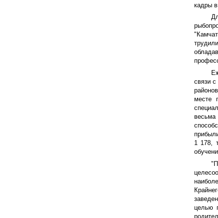
кадры в
Д
рыбопр
"Камчат
трудил
облада
професс
Еж
связи с
районо
месте 
специа
весьма
способс
прибыли
1 178,
обучени
"
целесоо
наибол
Крайне
заведе
целью 
родител