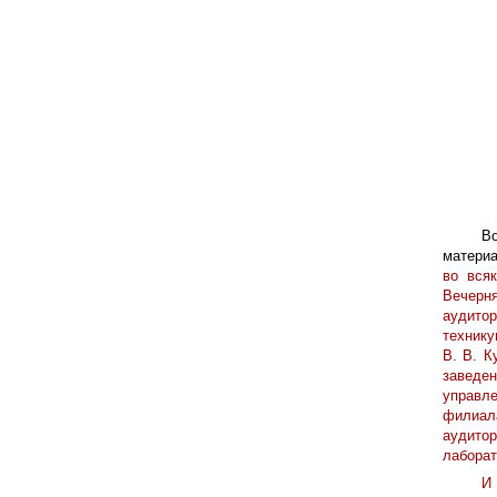
В
материа
во вся
Вечерня
аудитор
технику
В. В. К
заведен
управл
филиал
аудито
лаборат
И