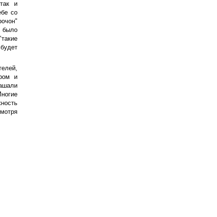
так и
ебе со
рочон"
 было
"такие
будет
телей,
ром и
лашали
Многие
ность
смотря