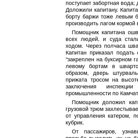
поступает забортная вода;
Доложили капитану. Капит
борту баржи тоже левым б
производить лагом кормой 
Помощник капитана ошва
всех людей, и суда стал
ходом. Через полчаса шва
Капитан приказал подать 
"закреплен на буксирном г
левому бортам в шварт
образом, дверь штурвал
прижата тросом на высоте
заключения инспекци
промышленности по Камчатск
Помощник доложил капи
грузовой трюм захлестывае
от управления катером, п
кубрик.
От пассажиров, узна