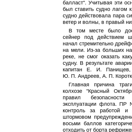
балласт". Учитывая эти о
был ставить судно лагом к
судно действовала пара с
ветер и волны, в правый н
В том месте было дос
сейнер под действием шт
начал стремительно дрейф
на мели. Из-за больших н
реке, не смог оказать ка
судну. В результате авар
капитан Е. И. Панищев,
Ю. П. Андреев, А. П. Корот
Главная причина траг
колхозе "Красный Октяб
правил безопасности
эксплуатации флота. ПР 
контроль за работой и
штормовом предупрежден
восьми баллов категорич
отходить от борта рефриже