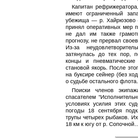
Капитан рефрижератора,
имеют ограниченный зап
убежища — р. Хайрюзово 
принял оперативных мер п
не дал им также грамот
прогнозу, не прервал свое
Из-за неудовлетворител
затянулась до тех пор, 
концы и пневматические
становой якорь. После эт
на буксире сейнер (без ход
о судьбе остального флота.
Поиски членов экип
спасателем "Исполнительн
условиях усилия этих су
погоды 18 сентября подк
трупы четырех рыбаков. И
18 км к югу от р. Сопочной