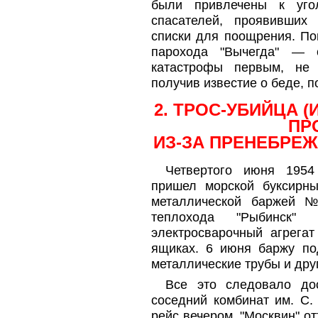
были привлечены к угол
спасателей, проявивших 
списки для поощрения. По
парохода "Вычегда" — 
катастрофы первым, не
получив известие о беде, 
2. ТРОС-УБИЙЦА (
ПР
ИЗ-ЗА ПРЕНЕБРЕ
Четвертого июня 1954
пришел морской буксирны
металлической баржей 
теплохода "Рыбинск" 
электросварочный агрега
ящиках. 6 июня баржу под
металлические трубы и друг
Все это следовало до
соседний комбинат им. С.
рейс вечером. "Москвин" от