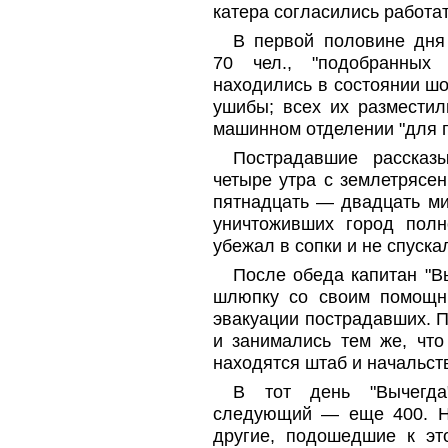
катера согласились работа
В первой половине дня 
70 чел., "подобранных
находились в состоянии шо
ушибы; всех их разместил
машинном отделении "для п
Пострадавшие рассказ
четыре утра с землетрясен
пятнадцать — двадцать ми
уничтоживших город полн
убежал в сопки и не спуска
После обеда капитан "В
шлюпку со своим помощни
эвакуации пострадавших. 
и занимались тем же, что
находятся штаб и начальств
В тот день "Вычегда
следующий — еще 400. Н
другие, подошедшие к эт