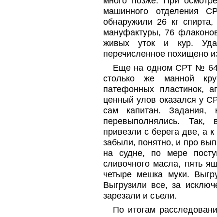
много позже. При осмотр
машинного отделения С
обнаружили 26 кг спирта,
мануфактуры, 76 флаконов
живых уток и кур. Уда
перечисленное похищено и
Еще на одном СРТ № 645
столько же манной кр
патефонных пластинок, 
ценный улов оказался у С
сам капитан. Задания, 
перевыполнялись. Так,
привезли с берега две, а 
забыли, понятно, и про вып
на судне, по мере пост
сливочного масла, пять я
четыре мешка муки. Выгр
Выгрузили все, за исключ
зарезали и съели.
По итогам расследовани