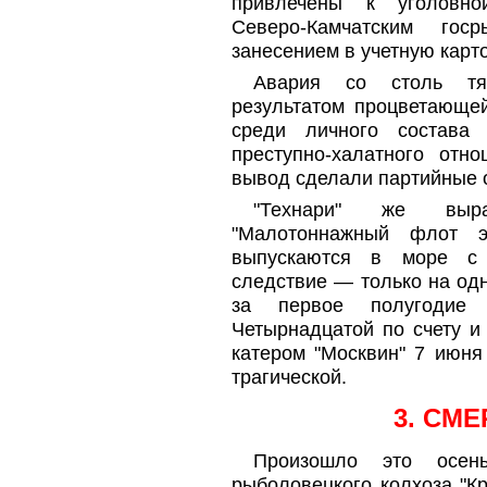
привлечены к уголовно
Северо-Камчатским гос
занесением в учетную карто
Авария со столь тя
результатом процветающе
среди личного состава п
преступно-халатного отн
вывод сделали партийные 
"Технари" же выра
"Малотоннажный флот э
выпускаются в море с 
следствие — только на од
за первое полугодие 
Четырнадцатой по счету и
катером "Москвин" 7 июня
трагической.
3. СМЕ
Произошло это осе
рыболовецкого колхоза "К