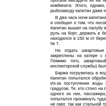
просьба высадить их на б
комбината. Этого, однако
рыбозаводу капитан даже н
В два часа ночи капита
и сообщил о том, что носо
Капитан вышел на палубу и
руль на борт, держать в б
находился в 150 м от бер
№ 7.
Но отдать швартовые
закреплены на катере с 
Помимо того, швартовы
инспекторской службы) был
Баржа погрузилась в вод
Капитан попытался обруби
Из-за поступления воды 
градусов. Те, кто стоял на
одного из них, пассажира
попытался проникнуть туда
не смог, так как стальной 