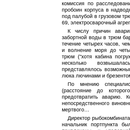
комиссия по расследован
пробоин корпуса в надвод
под палубой в грузовом тр
69, электросварочный агрег
К числу причин авари
забортной воды в трюм ба
течение четырех часов, ч
и волнение моря до четы
трюм ("хотя кабина погр
несколько возвышал
представлялось возможным
люка лючинами и брезентом
По мнению специалис
(расстояние до которо
предотвратить аварию. К
непосредственного виновн
мертвого…
Директор рыбокомбината 
начальник портпункта б