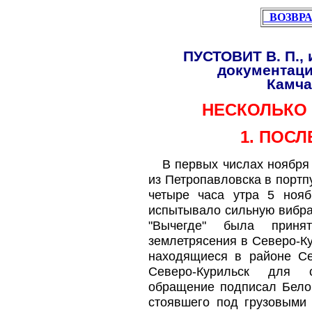
ВОЗВРА
ПУСТОВИТ В. П., 
документаци
Камча
НЕСКОЛЬКО
1. ПОС
В первых числах ноября 
из Петропавловска в портп
четыре часа утра 5 нояб
испытывало сильную вибра
"Вычегде" была принят
землетрясения в Северо-Ку
находящиеся в районе Се
Северо-Курильск для с
обращение подписал Белов
стоявшего под грузовыми