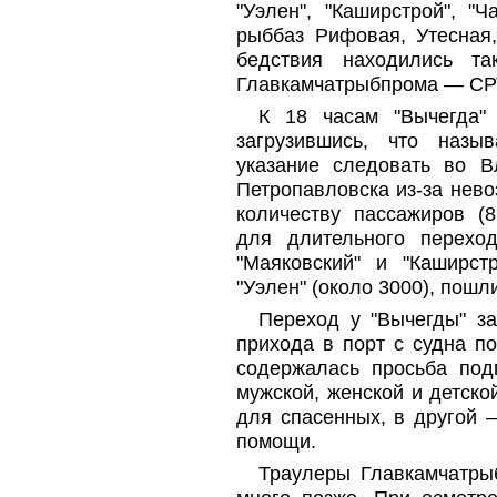
"Уэлен", "Каширстрой", 
рыббаз Рифовая, Утесная
бедствия находились т
Главкамчатрыбпрома — СР
К 18 часам "Вычегда" 
загрузившись, что назы
указание следовать во В
Петропавловска из-за нев
количеству пассажиров (8
для длительного перехо
"Маяковский" и "Каширст
"Уэлен" (около 3000), пошл
Переход у "Вычегды" за
прихода в порт с судна п
содержалась просьба под
мужской, женской и детск
для спасенных, в другой 
помощи.
Траулеры Главкамчатры