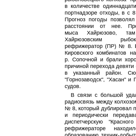
в количестве одиннадцат
портнадзоре отходы, в с 8
Прогноз погоды позволял
расстоянии от нее. Пр
мыса Хайрюзово, там
Хайрюзовским рыбок
рефрижератор (ПР) № 8. В
Кировского комбинатов н
р. Сопочной и брали хор
причиной перехода девяти 
в указанный район. С
"Горнозаводск", "Хасан" 
судов.
В связи с большой уда
радиосвязь между колхозо
№ 8, который дублировал 
и периодически переда
диспетчерскую "Красног
рефрижераторе находил
образованию техник-добыт