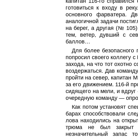
капитан 116-го справился 
готовиться к входу в рек
основного фарватера. Дв
аналогичной задачи постиг
на берег, а другая (№ 105
тем, ветер, дувший с сев
баллов…
Для более безопасного 
попросил своего коллегу с
захода, на что тот охотно 
воздержаться. Дав команду
пройти на север, капитан 
за его движением. 116-й п
сидящего на мели, и вдруг 
очередную команду — опро
Как потом установят сп
барах способствовали сле
лова находились на откры
трюма не был закрыт п
незначительный запас 