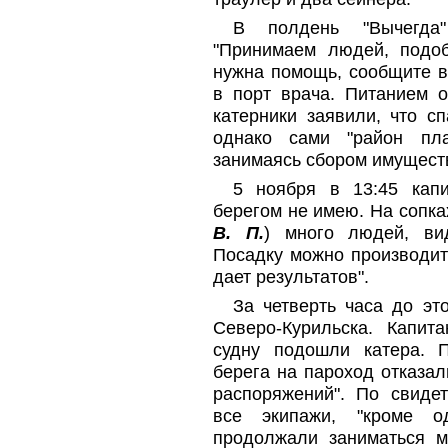
В полдень "Вычегда"
"Принимаем людей, подоб
нужна помощь, сообщите в
в порт врача. Питанием о
катерники заявили, что с
однако сами "район пл
занимаясь сбором имуществ
5 ноября в 13:45 капи
берегом не имею. На сопк
В. П.
) много людей, вид
Посадку можно производит
дает результатов".
За четверть часа до эт
Северо-Курильска. Капит
судну подошли катера. 
берега на пароход отказал
распоряжений". По свидет
все экипажи, "кроме о
продолжали заниматься м