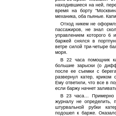
находившиеся на ней, пере
время на борту "Москвин
механика, оба пьяные. Капи
Отход никем не оформля
пассажиров, не знал ско
управлением которого 6 и
баржей снялся в портпун
ветре силой три-четыре ба
моря.
В 22 часа помощник ка
большие зарыски (о дифф
после ее съемки с берега
развернул катер, криком 
Ему ответили, что все в п
если баржу начнет заливать
В 23 часа… Примерно 
журналу не определить, 
штурвальной рубки кат
подошел к барже. Оказало