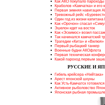
Как АКО покупало пароходы
Краболов «Камчатка» и его 
Первая зимняя навигация 
Тревожный рейс «Буревест
Один год из жизни капитана
Как «Орочон» спасал «Симу
Эшелон идет на восток
Как «Эскимос» возил пасса
Так начинался камчатский 
Трагедии «Кита» и «Вилюя»
Первый рыбацкий танкер
Военные будни АКОфлота
Первая техническая конфер
Какой пароход первым зашел
РУССКИЕ И Я
Гибель крейсера «Нийтака»
Арест японской шхуны
Как Усть-Камчатск готовился
Активное рыболовство Япон
Японская рыбная промышлен